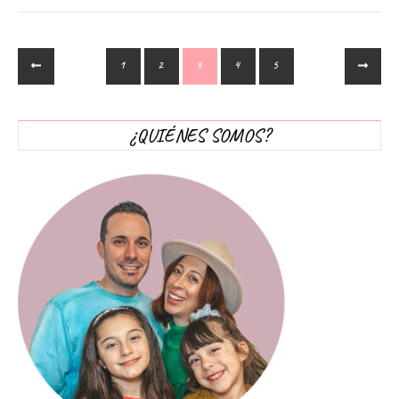
1
2
3
4
5
¿QUIÉNES SOMOS?