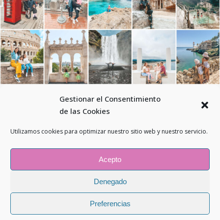
Gestionar el Consentimiento
de las Cookies
Utilizamos cookies para optimizar nuestro sitio web y nuestro servicio.
© 2026 - Todos los derechos reservados - El mundo en mis pies -
Aviso legal
-
Política de Privacidad
-
Guía de tallas
-
Política de envíos
Acepto
-
Cambios y devoluciones
-
Política de envíos
-
Política de cookies
-
Diseño web
Livire.es
Denegado
Preferencias