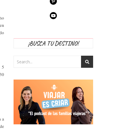
cho
 en
ado
¡BUSCA TU DESTINO!
 5
 30
a a
 de