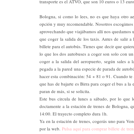
transporte es el ATVO, que son 10 euros o 13 euros
Bologna, si como lo lees, no es que haya otro a
opción y muy recomendable. Nosotros escogimos est
aprovechando que viajábamos allí nos quedamos un
que coger la salida de los taxis. Antes de salir a
billete para el autobús. Tienes que decir que quier
lo que los dos autobuses a coger son solo con un b
coger a la salida del aeropuerto, según sales a l
pegada a la pared una especie de parada de autobú
hacer esta combinación: 54 + 81 o 91. Cuando te s
que has de bajarte es Birra para coger el bus a la
paran de más, si se solicita.
Este bus circula de lunes a sábado, por lo que l
doctamente a la estación de trenes de Bologna, qu
14:00. El trayecto completo dura 1h.
Ya en la estación de trenes, cogerás uno para Ven
por la web.
Pulsa aquí para comprar billete de tre