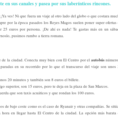
 en sus canales y pasea por sus laberínticos rincones.
¡Ya ves! Ni que fuera un viaje al otro lado del globo o que costara mu
pre por la época pasados los Reyes Magos suelen poner super ofertas
r 25 euros por persona. ¡De ahí es nada! Te gastas más en un sáb
rnoslo, pusimos rumbo a tierra romana.
autobús
te de la ciudad. Conecta muy bien con El Centro por el
número
 paradas en su recorrido por lo que el transcurso del viaje son unos
unos 20 minutos y también son 8 euros el billete.
lgo superior, son 15 euros, pero te deja en la plaza de San Marcos.
erda que son taxis acuáticos y que rondan los 100 euros.
os de bajo coste como es el caso de Ryanair y otras compañías. Se sitú
 hora en llegar hasta El Centro de la ciudad. La opción más barata