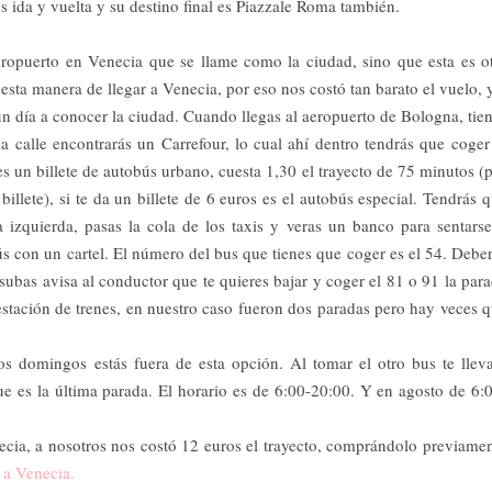
 ida y vuelta y su destino final es Piazzale Roma también.
eropuerto en Venecia que se llame como la ciudad, sino que esta es o
a manera de llegar a Venecia, por eso nos costó tan barato el vuelo, 
 día a conocer la ciudad. Cuando llegas al aeropuerto de Bologna, tie
 la calle encontrarás un Carrefour, lo cual ahí dentro tendrás que coger
es un billete de autobús urbano, cuesta 1,30 el trayecto de 75 minutos (
illete), si te da un billete de 6 euros es el autobús especial. Tendrás 
a izquierda, pasas la cola de los taxis y veras un banco para sentars
s con un cartel. El número del bus que tienes que coger es el 54. Debe
ubas avisa al conductor que te quieres bajar y coger el 81 o 91 la par
 estación de trenes, en nuestro caso fueron dos paradas pero hay veces 
os domingos estás fuera de esta opción. Al tomar el otro bus te llev
e es la última parada. El horario es de 6:00-20:00. Y en agosto de 6:
ecia, a nosotros nos costó 12 euros el trayecto, comprándolo previame
n a Venecia.