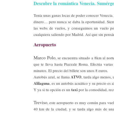
Descubre la romántica Venecia. Sumérgete
Tenía unas ganas locas de poder conocer Venecia. 
dinero… pero nunca se daba la oportunidad. Siem
las webs de vuelos, y conseguimos un vuelo po
cualquiera saliendo por Madrid. Así que sin pensá
Aeropuerto
Marco Polo
, se encuentra situado a 8km al nor
que te lleva hasta Piazzale Roma. Efectúa varias
minutos. El precio del billete son unos 8 euros.
ATVO
Autobús azul, se llama
, tarda algo menos, 
Alilaguna
, es un autobús acuático y su precio es a
taxi
Y ya si tu opción es un
por la comodidad, recu
Treviso
, este aeropuerto es muy común para vuel
40 km de la ciudad, y se tarda algo más de una