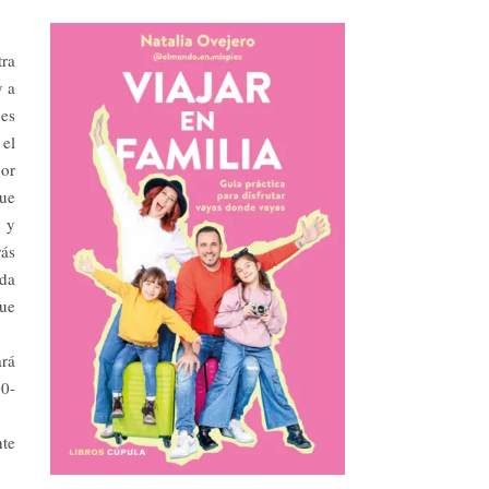
tra
y a
nes
 el
por
que
e y
rás
ada
que
ará
00-
nte