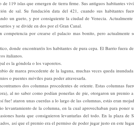
 de 119 islas que emergen de tierra firme. Sus antiguos habitantes viv
ción de sal. Su fundación data del 421, cuando sus habitantes fue
ndo un gueto, y por consiguiente la ciudad de Venecia. Actualmente
rrios y se divide en dos por el Gran Canal.
ían competencia por crearse el palacio mas bonito, pero actualmente 
tico, donde encontraréis los habitantes de pura cepa. El Barrio fuera de
cos italianos.
pal es la góndola o los vaporetos.
mbio de marea procedente de la laguna, muchas veces queda inundada
mios o puentes móviles para poder atravesarla.
encontramos dos columnas procedentes de oriente. Estas columnas fue
ora), al no saber como podían ponerlas de pie, otorgaron un premio a
así fue! ataron unas cuerdas a lo largo de las columnas, estás eran moja
o levantamiento de la columna, en la cual aprovechaban para poner 
asiones hasta que consiguieron levantarlas del todo. En la plaza de 
dados, así que el premio era el permiso de poder jugar justo en este lugar