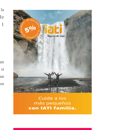
 la
de
 1
ran
 si
dan
 un