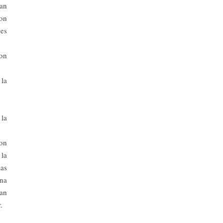
ían
ron
 es
son
 la
 la
ron
 la
das
una
San
.