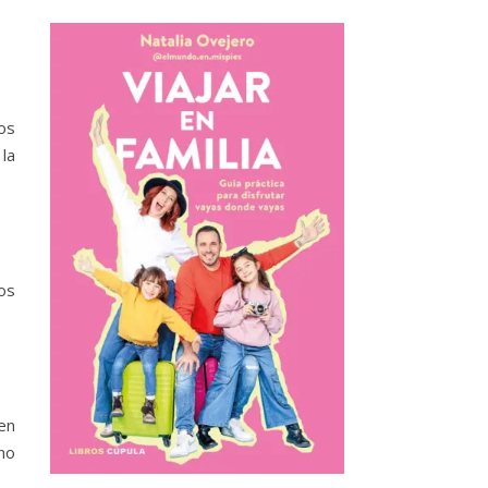
os
la
os
en
no