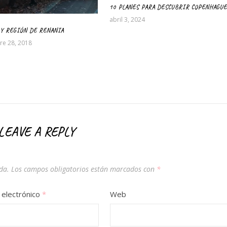
10 PLANES PARA DESCUBRIR COPENHAGUE
abril 3, 2024
 Y REGIÓN DE RENANIA
re 28, 2018
LEAVE A REPLY
da.
Los campos obligatorios están marcados con
*
 electrónico
*
Web