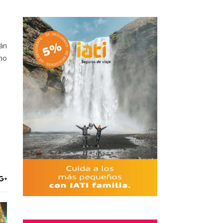
án
no