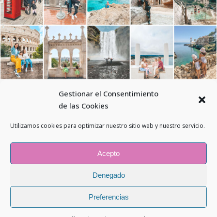
Gestionar el Consentimiento
de las Cookies
Utilizamos cookies para optimizar nuestro sitio web y nuestro servicio.
© 2026 - Todos los derechos reservados - El mundo en mis pies -
Aviso legal
-
Política de Privacidad
-
Guía de tallas
-
Política de envíos
Acepto
-
Cambios y devoluciones
-
Política de envíos
-
Política de cookies
-
Diseño web
Livire.es
Denegado
Preferencias