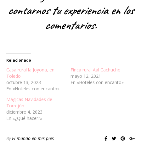
contarnos tu experiencia en los
comentarios.
Relacionado
Casa rural la Joyona, en
Finca rural Aal Cachucho
Toledo
mayo 12, 2021
octubre 13, 2023
En «Hoteles con encanto»
En «Hoteles con encanto»
Mágicas Navidades de
Torrejón
diciembre 4, 2023
En «¿Qué hacer?»
By
El mundo en mis pies