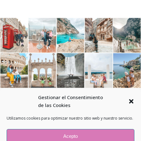
Gestionar el Consentimiento
de las Cookies
Utilizamos cookies para optimizar nuestro sitio web y nuestro servicio.
© 2026 - Todos los derechos reservados - El mundo en mis pies -
Aviso legal
-
Política de Privacidad
-
Guía de tallas
-
Política de envíos
Acepto
-
Cambios y devoluciones
-
Política de envíos
-
Política de cookies
-